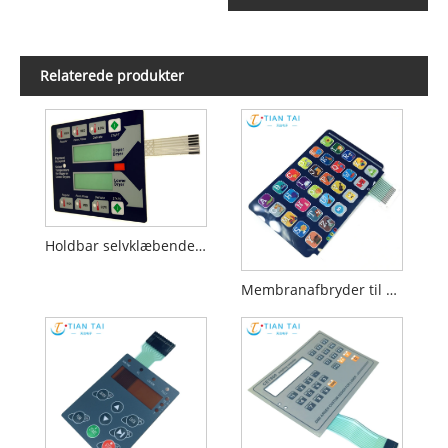
Relaterede produkter
Holdbar selvklæbende gummimetalknapper PET PC-membran
Membranafbryder til uddannelsesmæssigt legetøj